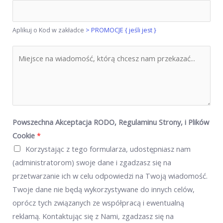
o
b
w
N
y
Aplikuj o Kod w zakładce
> PROMOCJE { jeśli jest }
a
*
z
T
w
r
ę
e
F
ś
i
ć
r
W
Powszechna Akceptacja RODO, Regulaminu Strony, i Plików
m
i
Cookie
*
y
a
Korzystając z tego formularza, udostępniasz nam
*
d
(administratorom) swoje dane i zgadzasz się na
o
przetwarzanie ich w celu odpowiedzi na Twoją wiadomość.
m
Twoje dane nie będą wykorzystywane do innych celów,
o
oprócz tych związanych ze współpracą i ewentualną
ś
reklamą. Kontaktując się z Nami, zgadzasz się na