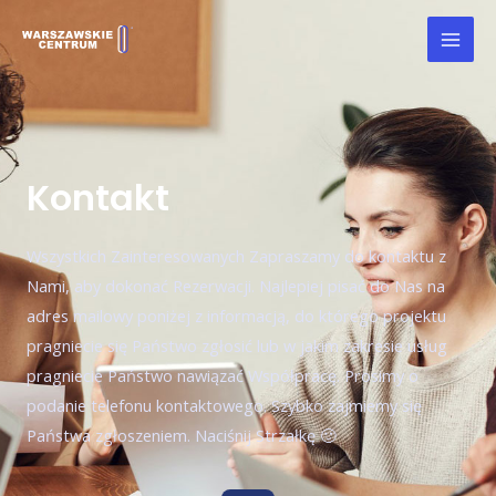
Kontakt
Wszystkich Zainteresowanych Zapraszamy do kontaktu z
Nami, aby dokonać Rezerwacji. Najlepiej pisać do Nas na
adres mailowy poniżej z informacją, do którego projektu
pragniecie się Państwo zgłosić lub w jakim zakresie usług
pragniecie Państwo nawiązać Współpracę. Prosimy o
podanie telefonu kontaktowego. Szybko zajmiemy się
Państwa zgłoszeniem. Naciśnij Strzałkę 🙂