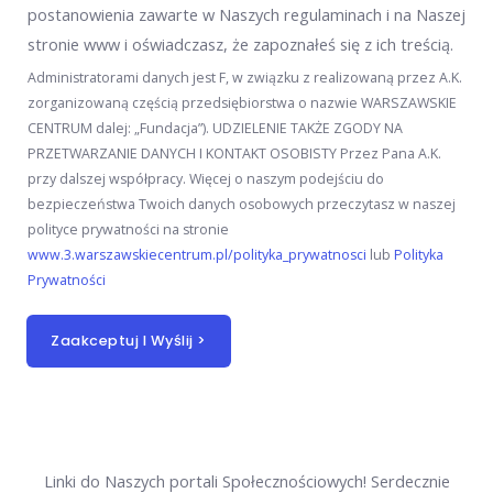
c
postanowienia zawarte w Naszych regulaminach i na Naszej
i
stronie www i oświadczasz, że zapoznałeś się z ich treścią.
*
Administratorami danych jest F, w związku z realizowaną przez A.K.
zorganizowaną częścią przedsiębiorstwa o nazwie WARSZAWSKIE
CENTRUM dalej: „Fundacja”). UDZIELENIE TAKŻE ZGODY NA
PRZETWARZANIE DANYCH I KONTAKT OSOBISTY Przez Pana A.K.
przy dalszej współpracy. Więcej o naszym podejściu do
bezpieczeństwa Twoich danych osobowych przeczytasz w naszej
polityce prywatności na stronie
www.3.warszawskiecentrum.pl/polityka_prywatnosci
lub
Polityka
Prywatności
Zaakceptuj I Wyślij >
Linki do Naszych portali Społecznościowych! Serdecznie