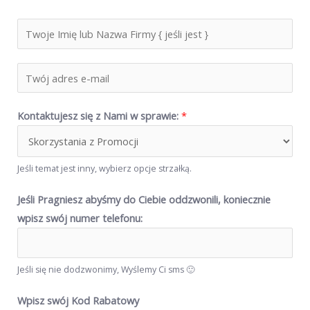
W
p
i
T
s
w
z
ó
Kontaktujesz się z Nami w sprawie:
*
T
j
w
a
o
d
Jeśli temat jest inny, wybierz opcje strzałką.
j
r
e
Jeśli Pragniesz abyśmy do Ciebie oddzwonili, koniecznie
e
I
wpisz swój numer telefonu:
s
m
m
i
a
ę
Jeśli się nie dodzwonimy, Wyślemy Ci sms 🙂
i
l
l
Wpisz swój Kod Rabatowy
u