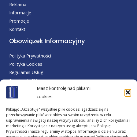
Reklama
Informacje
Promocje
Kontakt
Obowiązek Informacyjny
Polityka Prywatności
Polityka Cookies
Regulamin Usług
Regulamin Sklepu
Masz kontrolę nad plikami
Nasze Social Media
cookies.
Warszawskie Centrum i Nasze Nowinki Reklamowe.
Klikając „Akceptuję" wszystkie pliki cookies, zgadzasz się na
Zapraszamy Na You Tube Online. Sprawdź już Dziś!
przechowywanie plików cookies na swoim urządzeniu w celu
usprawnienia nawigacji naszej witryny i sklepu, analizy z ich korzystania i
Płatności:
marketingu. Korzystając z naszych usług akceptujesz Politykę
Prywatności i nasze regulaminy w stopce. Informacje o działaniu oraz
wytyczne jak wyłączyć cookies znajdują się w naszej Polityce ciasteczek.